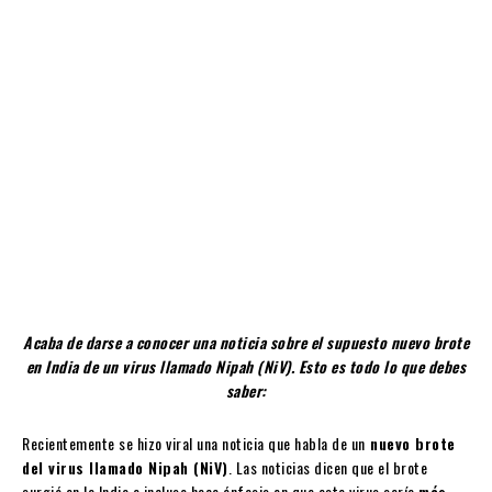
Acaba de darse a conocer una noticia sobre el supuesto nuevo brote
en India de un virus llamado Nipah (NiV). Esto es todo lo que debes
saber:
Recientemente se hizo viral una noticia que habla de un
nuevo brote
del virus llamado Nipah (NiV)
. Las noticias dicen que el brote
surgió en la India e incluso hace énfasis en que este virus sería
más