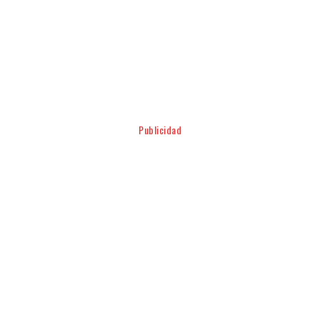
Facebook
Twitter
Pinterest
WhatsApp
Publicidad