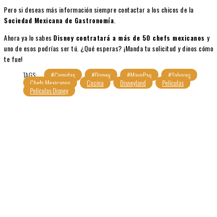
Pero si deseas más información siempre contactar a los chicos de la
Sociedad Mexicana de Gastronomía
.
Ahora ya lo sabes
Disney contratará a más de 50 chefs mexicanos
y
uno de esos podrías ser tú. ¿Qué esperas? ¡Manda tu solicitud y dinos cómo
te fue!
TAGS:
#Comidas
#Disney
#MayoPau
#Sabores
Chefs Mexicanos
Cocina
Disneyland
Películas
Películas Disney