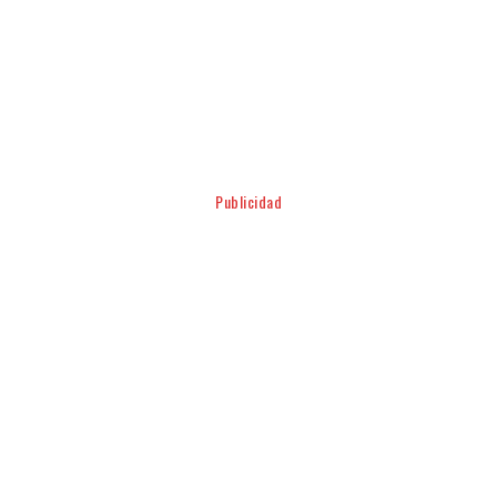
Facebook
Twitter
Pinterest
WhatsApp
Publicidad