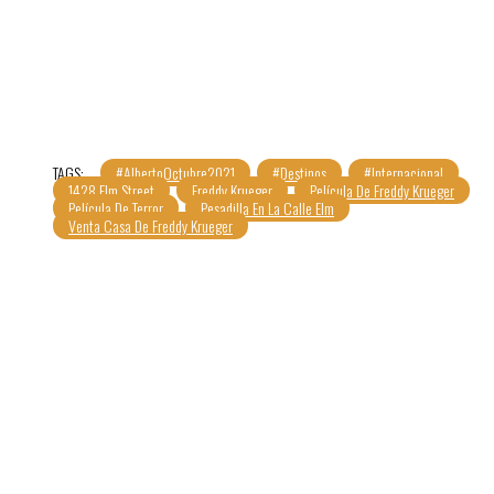
TAGS:
#AlbertoOctubre2021
#Destinos
#Internacional
1428 Elm Street
Freddy Krueger
Película De Freddy Krueger
Película De Terror
Pesadilla En La Calle Elm
Venta Casa De Freddy Krueger