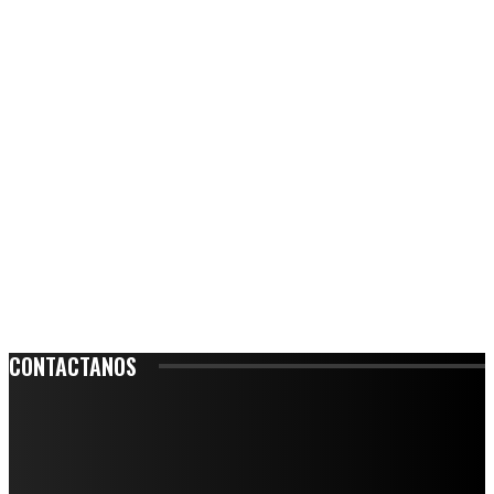
CONTACTANOS
Leibnitz 204, Anzures
Teléfono: 55-6382-6342
contacto@ciudadtrendy.mx