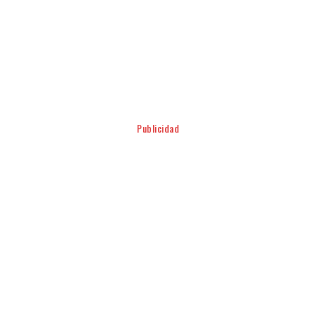
Facebook
Twitter
Pinterest
WhatsApp
Publicidad