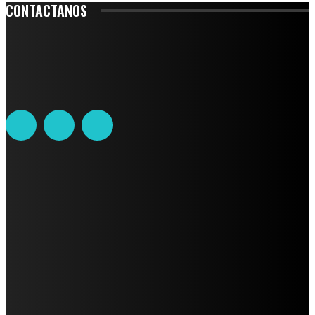
CONTACTANOS
Leibnitz 204, Anzures
Teléfono: 55-6382-6342
contacto@ciudadtrendy.mx
AVISO DE PRIVACIDAD