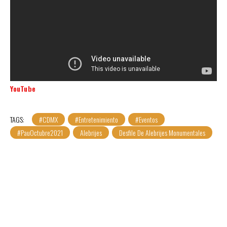
YouTube
TAGS:
#CDMX
#Entretenimiento
#Eventos
#PauOctubre2021
Alebrijes
Desfile De Alebrijes Monumentales