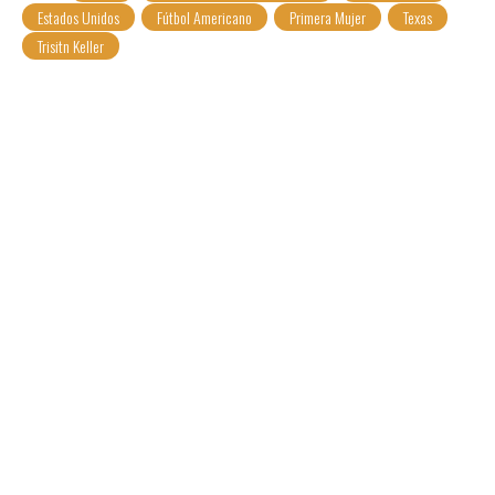
Estados Unidos
Fútbol Americano
Primera Mujer
Texas
Trisitn Keller