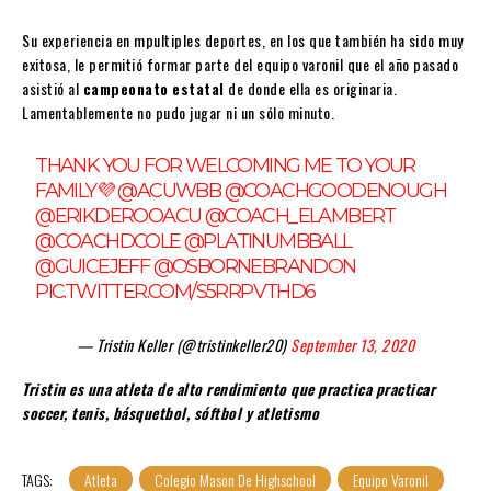
Su experiencia en mpultiples deportes, en los que también ha sido muy
exitosa, le permitió formar parte del equipo varonil que el año pasado
asistió al
campeonato
estatal
de donde ella es originaria.
Lamentablemente no pudo jugar ni un sólo minuto.
THANK YOU FOR WELCOMING ME TO YOUR
FAMILY💜
@ACUWBB
@COACHGOODENOUGH
@ERIKDEROOACU
@COACH_ELAMBERT
@COACHDCOLE
@PLATINUMBBALL
@GUICEJEFF
@OSBORNEBRANDON
PIC.TWITTER.COM/S5RRPVTHD6
— Tristin Keller (@tristinkeller20)
September 13, 2020
Tristin es una atleta de alto rendimiento que practica practicar
soccer, tenis, básquetbol, sóftbol y atletismo
TAGS:
Atleta
Colegio Mason De Highschool
Equipo Varonil