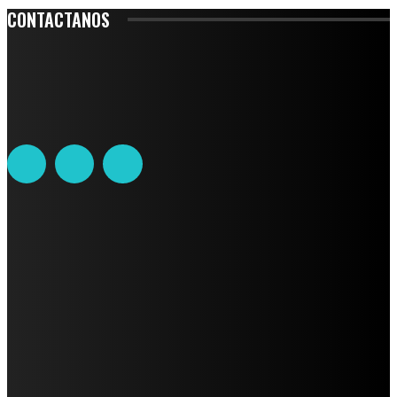
CONTACTANOS
Leibnitz 204, Anzures
Teléfono: 55-6382-6342
contacto@ciudadtrendy.mx
AVISO DE PRIVACIDAD