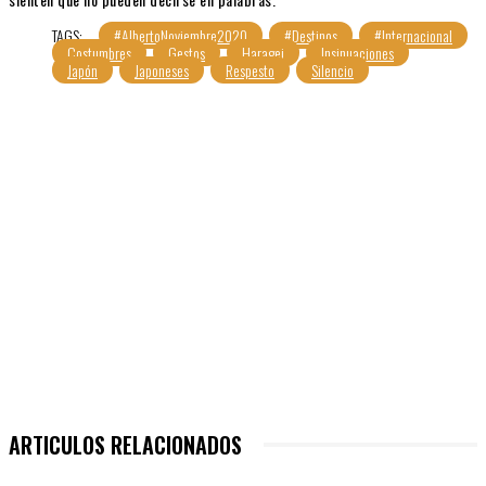
TAGS:
#AlbertoNoviembre2020
#Destinos
#Internacional
Costumbres
Gestos
Haragei
Insinuaciones
Japón
Japoneses
Respesto
Silencio
ARTICULOS RELACIONADOS