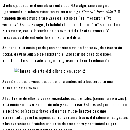
Muchos japones no dicen claramente que NO a algo, sino que giran
ligeramente la cabeza mientras murmuran algo
(“maaa”, hum, sōka”)
. O
también dicen alguna frase vaga del estilo de “se intentará” o “ya
veremos”. Eso es Haragei, la habilidad de decirte que “no” sin decírtelo
claramente, con la intención de transmitírtelo de otra manera. Y
tu capacidad de entenderlo sin mediar palabra.
Así pues, el silencio puede pues ser sinónimo de honradez, de discreción
social, de vergüenza o de resistencia. Expresar los propios deseos
abiertamente se considera ingenuo, grosero o de mala educación.
Además de que a veces puede poner a ambos interlocutores en una
situación embarazosa.
Al contrario de ellos, algunas sociedades occidentales (comno la mexicana),
el silencio suele ser sólo incómodo y sospechoso. Esto es así porque debido
a nuestros orígenes griegos valoramos mucho la retórica como
herramienta, pero los japoneses transmiten a través del silencio, los gestos
y las expresiones faciales una serie de emociones y sentimientos que
sienten que no pueden decirse en palabras.