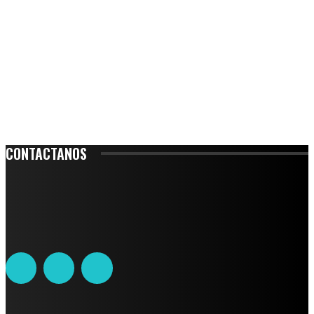
CONTACTANOS
Leibnitz 204, Anzures
Teléfono: 55-6382-6342
contacto@ciudadtrendy.mx