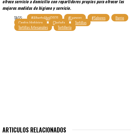
ofrece servicio a domicilio con repartidores propios para ofrecer las
mejores medidas de higiene y servicio.
TAGS:
#AlbertoAbril2021
#Lugares
#Sabores
Barrio
Centro Histórico
Chulada
Tortillas
Tortillas Artesanales
Tortillería
ARTICULOS RELACIONADOS