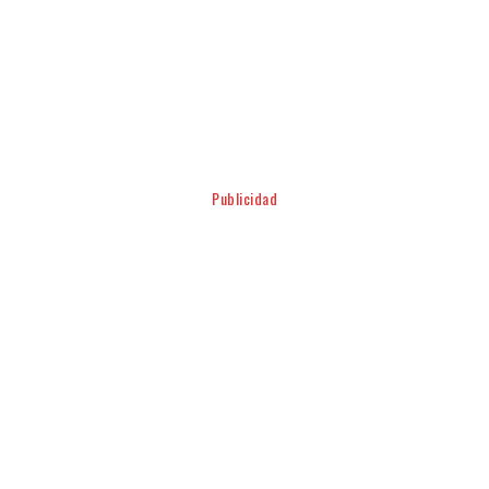
Facebook
Twitter
Pinterest
WhatsApp
Publicidad