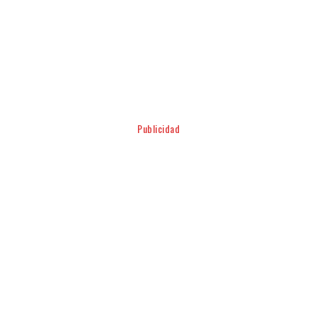
Facebook
Twitter
Pinterest
WhatsApp
Publicidad