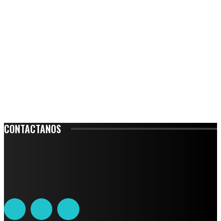
CONTACTANOS
Leibnitz 204, Anzures
Teléfono: 55-6382-6342
contacto@ciudadtrendy.mx