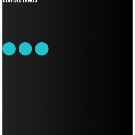
Leibnitz 204, Anzures
Teléfono: 55-6382-6342
contacto@ciudadtrendy.mx
AVISO DE PRIVACIDAD