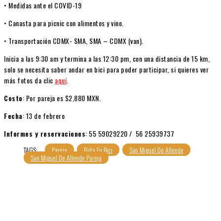
• Medidas ante el COVID-19
• Canasta para picnic con alimentos y vino.
• Transportación CDMX- SMA, SMA – CDMX (van).
Inicia a las 9:30 am y termina a las 12:30 pm, con una distancia de 15 km,
solo se necesita saber andar en bici para poder participar, si quieres ver
más fotos da clic
aquí
.
Costo
: Por pareja es $2,880 MXN.
Fecha
: 13 de febrero
Informes y reservaciones
: 55 59029220 / 56 25939737
TAGS:
Pareja
Ruta En Bici
San Miguel De Allende
San Miguel De Allende Pareja