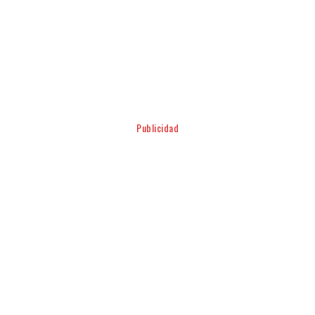
Facebook
Twitter
Pinterest
WhatsApp
Publicidad