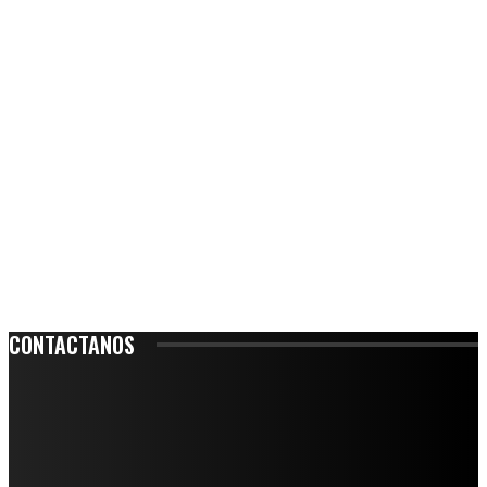
CONTACTANOS
Leibnitz 204, Anzures
Teléfono: 55-6382-6342
contacto@ciudadtrendy.mx