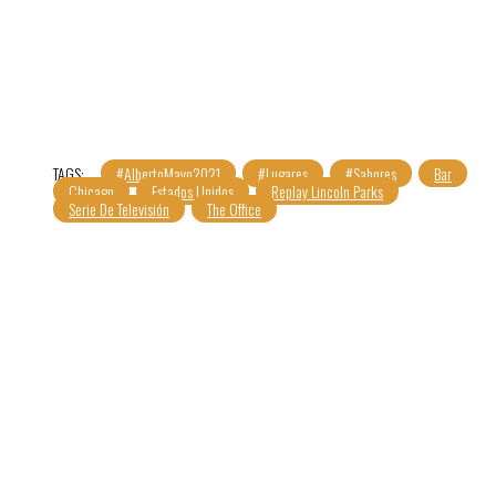
TAGS:
#AlbertoMayo2021
#Lugares
#Sabores
Bar
Chicago
Estados Unidos
Replay Lincoln Parks
Serie De Televisión
The Office