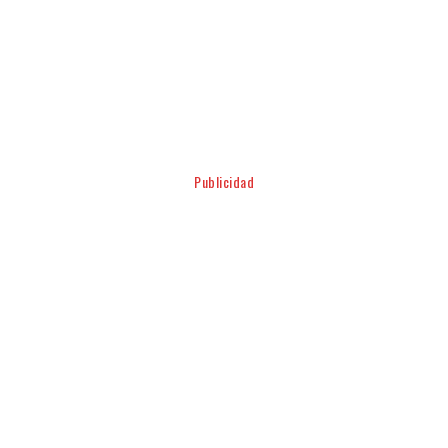
Facebook
Twitter
Pinterest
WhatsApp
Publicidad