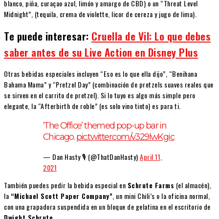
blanco, piña, curaçao azul, limón y amargo de CBD) o un “Threat Level
Midnight”, (tequila, crema de violette, licor de cereza y jugo de lima).
Te puede interesar:
Cruella de Vil: Lo que debes
saber antes de su Live Action en Disney Plus
Otras bebidas especiales incluyen “Eso es lo que ella dijo”, “Benihana
Bahama Mama” y “Pretzel Day” (combinación de pretzels suaves reales que
se sirven en el carrito de pretzel). Si lo tuyo es algo más simple pero
elegante, la “Afterbirth de roble” (es solo vino tinto) es para ti.
‘The Office’ themed pop-up bar in
Chicago.
pic.twitter.com/v329lwKgic
— Dan Hasty 🎙 (@ThatDanHasty)
April 11,
2021
También puedes pedir la bebida especial en
Schrute Farms
(el almacén),
la
“Michael Scott Paper Company”
, un mini Chili’s o la oficina normal,
con una grapadora suspendida en un bloque de gelatina en el escritorio de
Dwight Schrute.