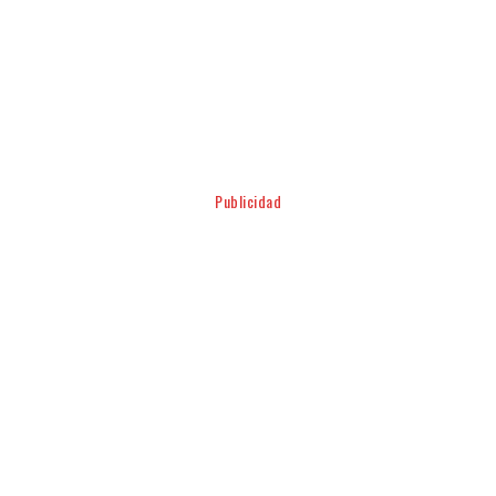
Facebook
Twitter
Pinterest
WhatsApp
Publicidad