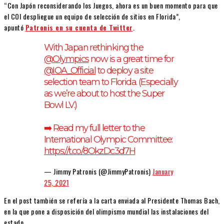
“Con Japón reconsiderando los Juegos, ahora es un buen momento para que
el COI despliegue un equipo de selección de sitios en Florida”,
apuntó
Patronis en su cuenta de Twitter
.
With Japan rethinking the
@Olympics
now is a great time for
@IOA_Official
to deploy a site
selection team to Florida. (Especially
as we’re about to host the Super
Bowl LV.)
➡️ Read my full letter to the
International Olympic Committee:
https://t.co/8OkzDc3d7H
— Jimmy Patronis (@JimmyPatronis)
January
25, 2021
En el post también se refería a la carta enviada al Presidente Thomas Bach,
en la que pone a disposición del olimpismo mundial las instalaciones del
estado.