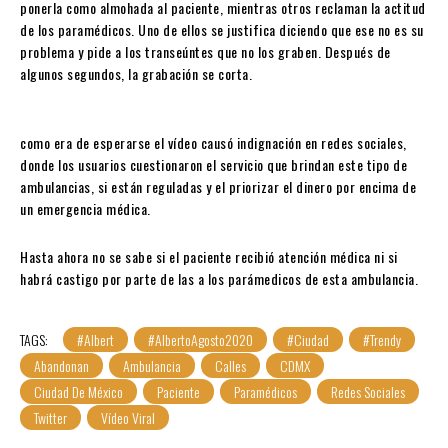
ponerla como almohada al paciente, mientras otros reclaman la actitud
de los paramédicos. Uno de ellos se justifica diciendo que ese no es su
problema y pide a los transeúntes que no los graben. Después de
algunos segundos, la grabación se corta.
como era de esperarse el vídeo causó indignación en redes sociales,
donde los usuarios cuestionaron el servicio que brindan este tipo de
ambulancias, si están reguladas y el priorizar el dinero por encima de
un emergencia médica.
Hasta ahora no se sabe si el paciente recibió atención médica ni si
habrá castigo por parte de las a los parámedicos de esta ambulancia.
TAGS:
#albert
#AlbertoAgosto2020
#Ciudad
#Trendy
Abandonan
Ambulancia
Calles
CDMX
Ciudad De México
Paciente
Paramédicos
Redes Sociales
Twitter
Vídeo Viral