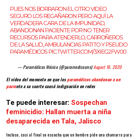
PUES NOS BORRARON EL OTRO VIDEO
SEGURO LOS REGAÑARON PERO AQUÍ LA
VERDADERA CARA DE LA IMPUNIDAD,
ABANDONAN PACIENTE POR NO TENER
RECURSOS PARA ATENDERLO, CARROÑEROS
DE LA SALUD, AMBULANCIAS PATITO Y PSEUDO
PARAMÉDICOS
PIC.TWITTER.COM/3XIEG2FW00
— Paramédicos México (@paramedicosmx)
August 16, 2020
El vídeo del momento en que los
paramédicos abandonan a un
pacie
nte a su suerte causó indignación en redes
Te puede interesar:
Sospechan
feminicidio: Hallan muerta a niña
desaparecida en Tala, Jalisco
Incluso, casi al final se escucha que un hombre pide una chamarra para