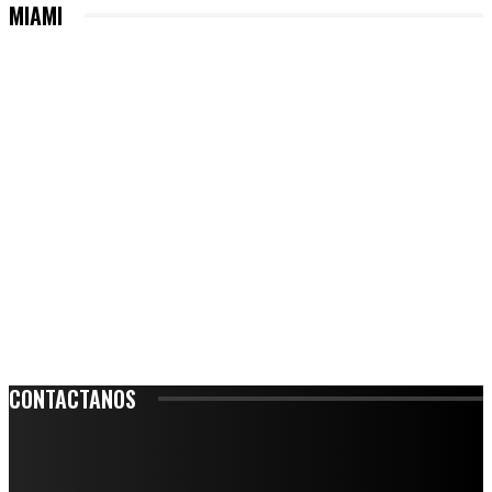
MIAMI
CONTACTANOS
Leibnitz 204, Anzures
Teléfono: 55-6382-6342