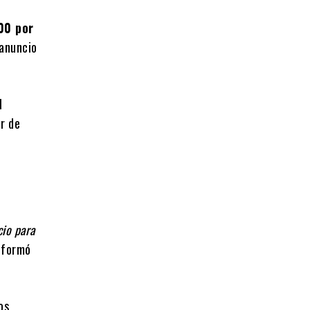
00 por
 anuncio
l
or de
cio para
informó
os