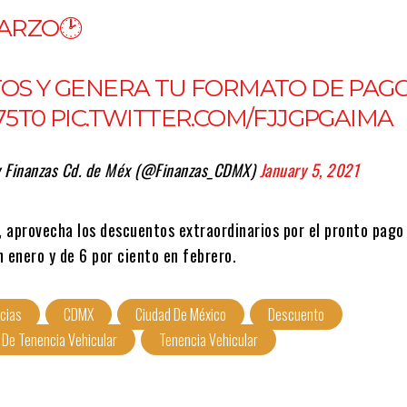
MARZO🕑
TOS Y GENERA TU FORMATO DE PAG
75T0
PIC.TWITTER.COM/FJJGPGAIMA
y Finanzas Cd. de Méx (@Finanzas_CDMX)
January 5, 2021
, aprovecha los descuentos extraordinarios por el pronto pago
n enero y de 6 por ciento en febrero.
cias
CDMX
Ciudad De México
Descuento
 De Tenencia Vehicular
Tenencia Vehicular