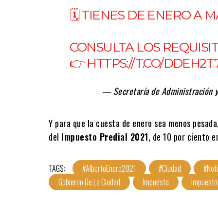
🗓️ TIENES DE ENERO A 
CONSULTA LOS REQUISI
👉
HTTPS://T.CO/DDEH2T
— Secretaría de Administración 
Y para que la cuesta de enero sea menos pesada
del
Impuesto Predial 2021
, de 10 por ciento e
TAGS:
#AlbertoEnero2021
#Ciudad
#Noti
Gobierno De La Ciudad
Impuesto
Impuesto