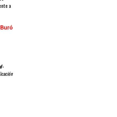
ente a
 Buró
d-
icación