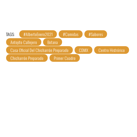
TAGS:
#AlbertoEnero2021
#Comidas
#Sabores
Antojito Callejero
Botana
Casa Oficial Del Chicharrón Preparado
CDMX
Centro Histrórico
Chicharrón Preparado
Primer Cuadro