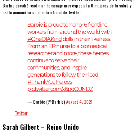
Barbie decidió rendir un homenaje muy especial a 6 mujeres de la salud y
así lo anunció en su cuenta oficial de Twitter.
Barbie is proud to honor 6 frontline
workers from around the world with
#OneOfAKind
dolls in their likeness.
From an ER nurse to a biomedical
researcher and more, these heroes
continue to serve their
communities, and inspire
generations to follow their lead.
#ThankYouHeroes
pic.twitter.com/x6pdOlJNDZ
— Barbie (@Barbie)
August 4, 2021
Twitter
Sarah Gilbert – Reino Unido