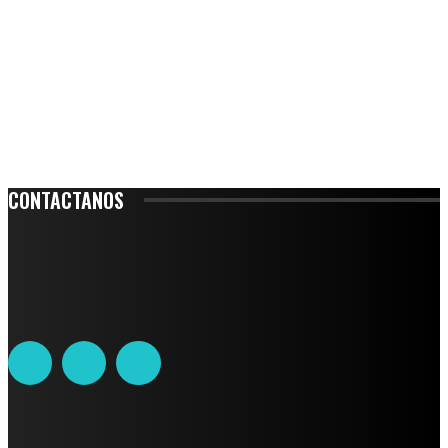
CONTACTANOS
Leibnitz 204, Anzures
Teléfono: 55-6382-6342
contacto@ciudadtrendy.mx