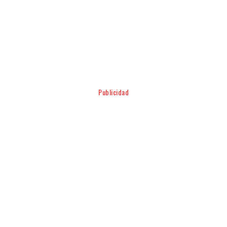
Facebook
Twitter
Pinterest
WhatsApp
Publicidad