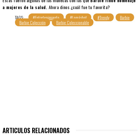
Estas fueron algunas de las muñecas con las que
Barbie rinde homenaje
a mujeres de la salud.
Ahora dinos ¿cuál fue tu favorita?
TAGS:
#Entretenimiento
#Lomáshot
#Trendy
Barbie
Barbie Colección
Barbie Coleccionable
ARTICULOS RELACIONADOS