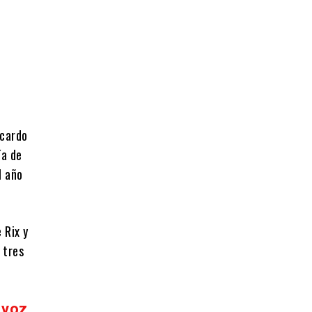
icardo
ía de
l año
 Rix y
 tres
 voz