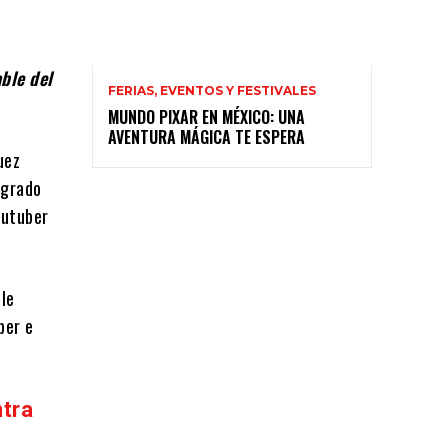
able del
FERIAS, EVENTOS Y FESTIVALES
MUNDO PIXAR EN MÉXICO: UNA
AVENTURA MÁGICA TE ESPERA
uez
 grado
outuber
 le
ber e
ntra