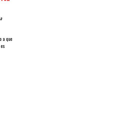
a
do a que
 es