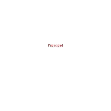
Facebook
Twitter
Pinterest
WhatsApp
Publicidad