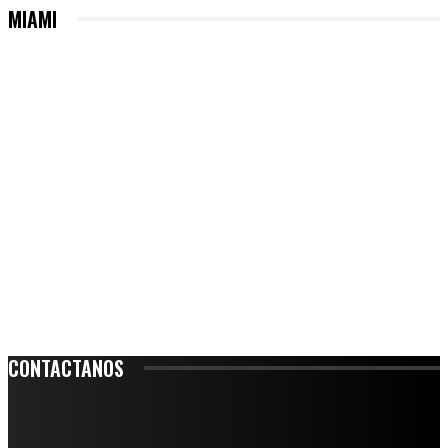
MIAMI
CONTACTANOS
Leibnitz 204, Anzures
Teléfono: 55-6382-6342