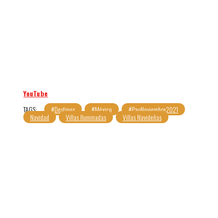
YouTube
TAGS:
#Destinos
#México
#PauNoviembre2021
Navidad
Villas Iluminadas
Villas Navideñas