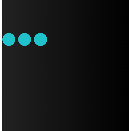
Leibnitz 204, Anzures
Teléfono: 55-6382-6342
contacto@ciudadtrendy.mx
AVISO DE PRIVACIDAD