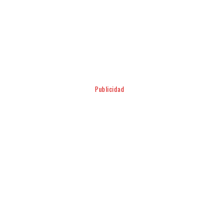
Facebook
Twitter
Pinterest
WhatsApp
Publicidad