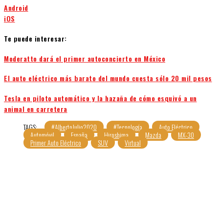
Android
iOS
Te puede interesar:
Moderatto dará el primer autoconcierto en México
El auto eléctrico más barato del mundo cuesta sólo 20 mil pesos
Tesla en piloto automático y la hazaña de cómo esquivó a un
animal en carretera
TAGS:
#AlbertoJulio2020
#Tecnología
Auto Eléctrico
Automóvil
España
Hiroshima
Mazda
MX-30
Primer Auto Eléctrico
SUV
Virtual