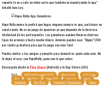
repente te va a salir un vídeo corto que también va monetizando la app”,
detalló Iván Lira.
Hype Rally nunca te pedirá que hagas ninguna compra in-app, participar no
cuesta nada. No es un juego de apuestas ya que depende de la destreza
intelectual de los participantes. Los ganadores pueden llevarse diversos
tipos de premios y hasta mucho dinero. Además puedes usar
“Hypes”
(100
por ciento gratuitos) para que tu juego sea más fácil.
Puedes invitar a tus amigos y compite para demostrar quién sabe más. No
lo dejes al azar, con HypeRally, gana con lo que sabes.
Descargala desde la
Play Store
(Android) o la App Satore (iOS)
TAGS:
#AlbertoNoviembre2020
#Tecnología
Aplicación
App
App Store
Hype Rally
Iván Lira
Juego
Jugadores
Play Store
Preguntas Y Respuestas
Trivias