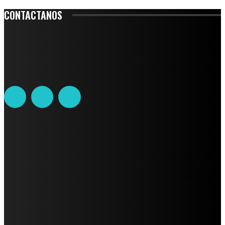
CONTACTANOS
Leibnitz 204, Anzures
Teléfono: 55-6382-6342
contacto@ciudadtrendy.mx
AVISO DE PRIVACIDAD