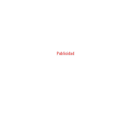
Facebook
Twitter
Pinterest
WhatsApp
Publicidad