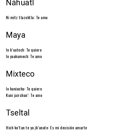
Náhuatl
Ni mitz tlazohtla: Te amo
Maya
In k’aatech: Te quiero
In yaakumech: Te amo
Mixteco
Io kuniuchu: Te quiero
Kuni jairchun’: Te amo
Tseltal
Hich ko’tan te ya jk’anate: Es mi decisión amarte