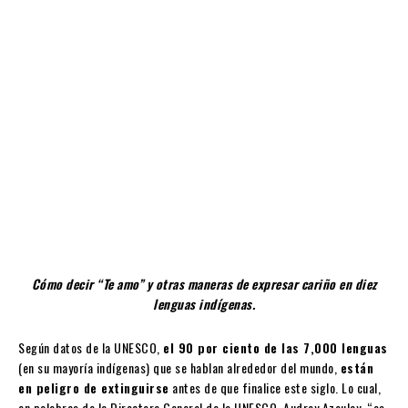
Cómo decir “Te amo” y otras maneras de expresar cariño en diez
lenguas indígenas.
Según datos de la UNESCO,
el 90 por ciento de las 7,000 lenguas
(en su mayoría indígenas) que se hablan alrededor del mundo,
están
en peligro de extinguirse
antes de que finalice este siglo. Lo cual,
en palabras de la Directora General de la UNESCO, Audrey Azoulay, “es