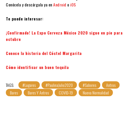
Conócela y descárgala ya en
Android
o
iOS
Te puede interesar:
¡Confirmado! La Expo Cerveza México 2020 sigue en pie para
octubre
Conoce la historia del Cóctel Margarita
Cómo identificar un buen tequila
TAGS:
#Lugares
#PaulinaJulio2020
#Sabores
Antros
Bares
Bares Y Antros
COVID-19
Nueva Normalidad