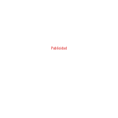
Facebook
Twitter
Pinterest
WhatsApp
Publicidad