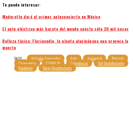
Te puede interesar:
Moderatto dará el primer autoconcierto en México
El auto eléctrico más barato del mundo cuesta sólo 20 mil pesos
Belleza tóxica: Floripondio, la planta alucinógena que provoca la
muerte
TAGS:
Artículos Esenciales
Auto
Automóvil
Botiquín
Coronavirus
COVID-19
Cubrebocas
Gel Desinfectante
Pandemia
Spray Desinfectante