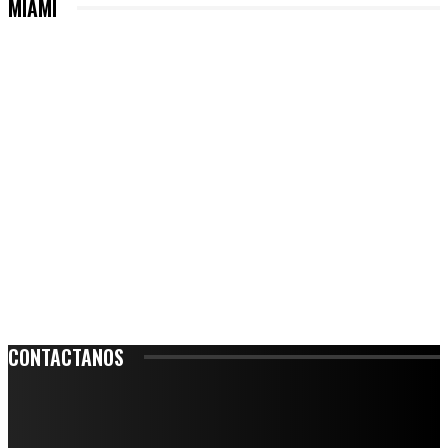
MIAMI
CONTACTANOS
Leibnitz 204, Anzures
Teléfono: 55-6382-6342
contacto@ciudadtrendy.mx