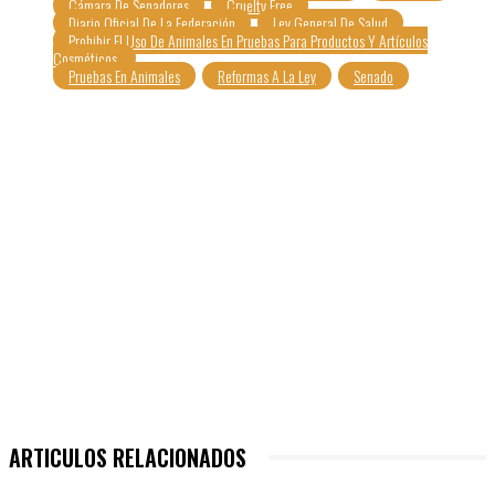
Cámara De Senadores
Cruelty Free
Diario Oficial De La Federación
Ley General De Salud
Prohibir El Uso De Animales En Pruebas Para Productos Y Artículos
Cosméticos.
Pruebas En Animales
Reformas A La Ley
Senado
ARTICULOS RELACIONADOS