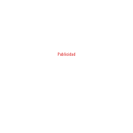
Facebook
Twitter
Pinterest
WhatsApp
Publicidad