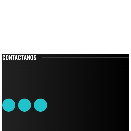
CONTACTANOS
Leibnitz 204, Anzures
Teléfono: 55-6382-6342
contacto@ciudadtrendy.mx