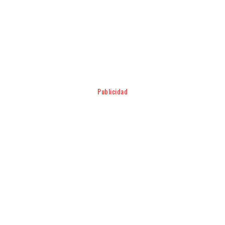
Facebook
Twitter
Pinterest
WhatsApp
Publicidad