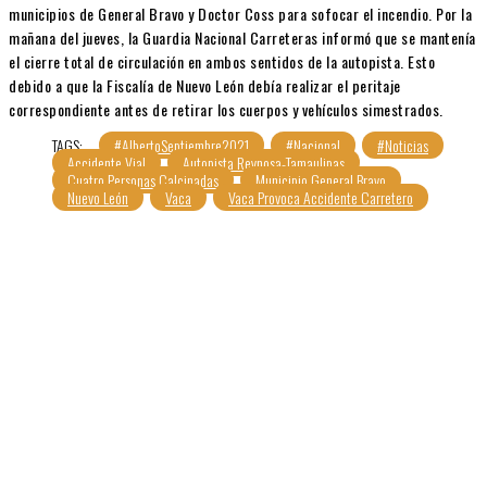
municipios de General Bravo y Doctor Coss para sofocar el incendio. Por la
mañana del jueves, la Guardia Nacional Carreteras informó que se mantenía
el cierre total de circulación en ambos sentidos de la autopista. Esto
debido a que la Fiscalía de Nuevo León debía realizar el peritaje
correspondiente antes de retirar los cuerpos y vehículos simestrados.
TAGS:
#AlbertoSeptiembre2021
#Nacional
#Noticias
Accidente Vial
Autopista Reynosa-Tamaulipas
Cuatro Personas Calcinadas
Municipio General Bravo
Nuevo León
Vaca
Vaca Provoca Accidente Carretero