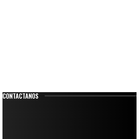
CONTACTANOS
Leibnitz 204, Anzures
Teléfono: 55-6382-6342
contacto@ciudadtrendy.mx