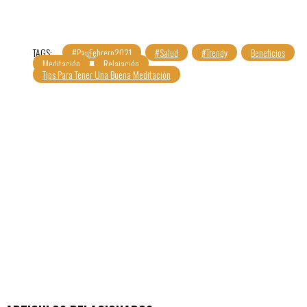
TAGS:
#PauFebrero2021
#Salud
#Trendy
Beneficios
Meditación
Relajación
Tips Para Tener Una Buena Meditación