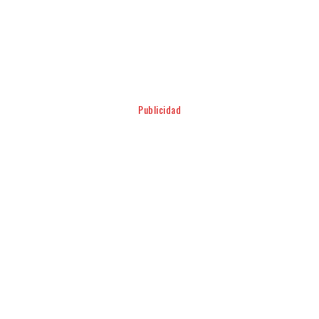
Facebook
Twitter
Pinterest
WhatsApp
Publicidad