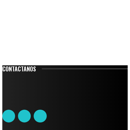
CONTACTANOS
Leibnitz 204, Anzures
Teléfono: 55-6382-6342
contacto@ciudadtrendy.mx