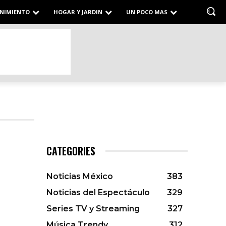
NIMIENTO
HOGAR Y JARDIN
UN POCO MAS
CATEGORIES
Noticias México
383
Noticias del Espectáculo
329
Series TV y Streaming
327
Música Trendy
312