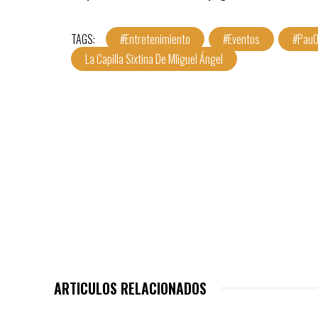
TAGS:
#Entretenimiento
#Eventos
#PauO
La Capilla Sixtina De MIiguel Ángel
ARTICULOS RELACIONADOS