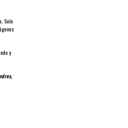
a. Solo
mágenes
ándo y
ndres,
e