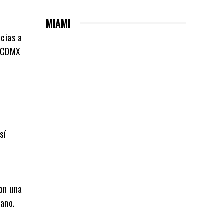
MIAMI
acias a
a CDMX
sí
n
con una
cano.