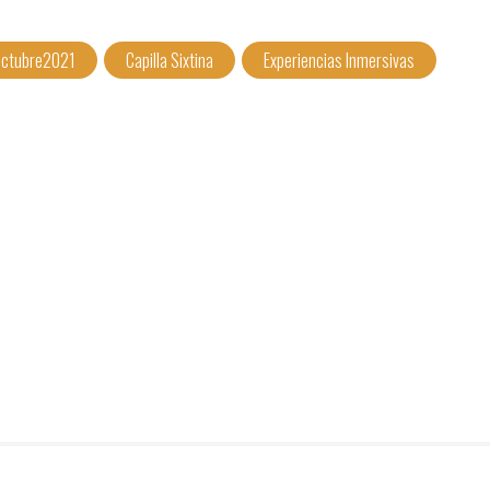
ctubre2021
Capilla Sixtina
Experiencias Inmersivas