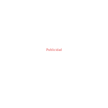
Facebook
Twitter
Pinterest
WhatsApp
Publicidad