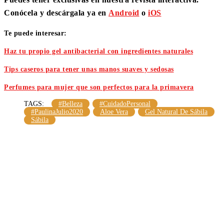
Conócela y descárgala ya en
Android
o
iOS
Te puede interesar:
Haz tu propio gel antibacterial con ingredientes naturales
Tips caseros para tener unas manos suaves y sedosas
Perfumes para mujer que son perfectos para la primavera
TAGS:
#Belleza
#CuidadoPersonal
#PaulinaJulio2020
Aloe Vera
Gel Natural De Sábila
Sábila