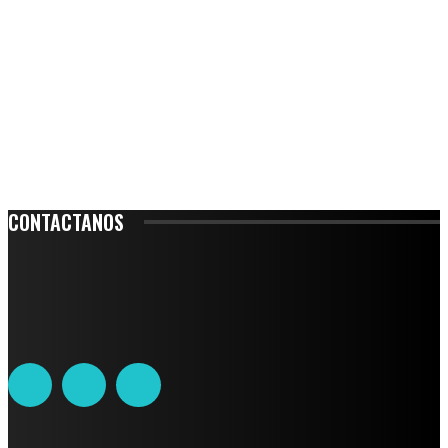
CONTACTANOS
Leibnitz 204, Anzures
Teléfono: 55-6382-6342
contacto@ciudadtrendy.mx