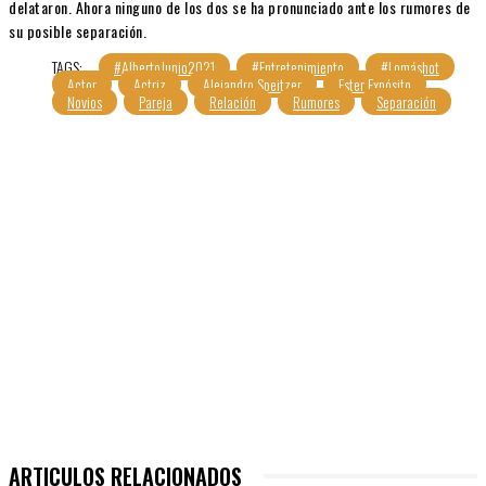
delataron. Ahora ninguno de los dos se ha pronunciado ante los rumores de
su posible separación.
TAGS:
#AlbertoJunio2021
#Entretenimiento
#Lomáshot
Actor
Actriz
Alejandro Speitzer
Ester Expósito
Novios
Pareja
Relación
Rumores
Separación
ARTICULOS RELACIONADOS