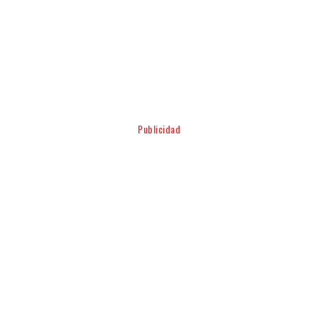
Facebook
Twitter
Pinterest
WhatsApp
Publicidad