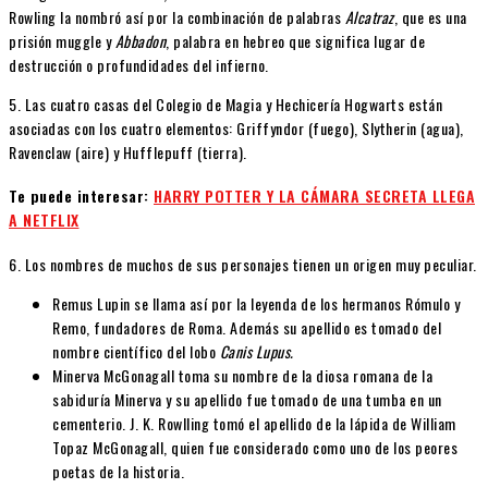
Rowling la nombró así por la combinación de palabras
Alcatraz
, que es una
prisión muggle y
Abbadon
, palabra en hebreo que significa lugar de
destrucción o profundidades del infierno.
5. Las cuatro casas del Colegio de Magia y Hechicería Hogwarts están
asociadas con los cuatro elementos: Griffyndor (fuego), Slytherin (agua),
Ravenclaw (aire) y Hufflepuff (tierra).
Te puede interesar:
HARRY POTTER Y LA CÁMARA SECRETA LLEGA
A NETFLIX
6. Los nombres de muchos de sus personajes tienen un origen muy peculiar.
Remus Lupin se llama así por la leyenda de los hermanos Rómulo y
Remo, fundadores de Roma. Además su apellido es tomado del
nombre científico del lobo
Canis Lupus.
Minerva McGonagall toma su nombre de la diosa romana de la
sabiduría Minerva y su apellido fue tomado de una tumba en un
cementerio. J. K. Rowlling tomó el apellido de la lápida de William
Topaz McGonagall, quien fue considerado como uno de los peores
poetas de la historia.