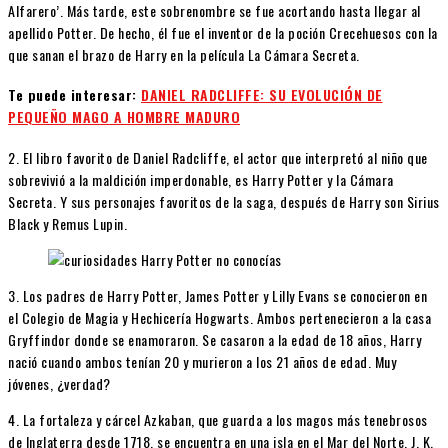
Alfarero’. Más tarde, este sobrenombre se fue acortando hasta llegar al
apellido Potter. De hecho, él fue el inventor de la poción Crecehuesos con la
que sanan el brazo de Harry en la película La Cámara Secreta.
Te puede interesar:
DANIEL RADCLIFFE: SU EVOLUCIÓN DE
PEQUEÑO MAGO A HOMBRE MADURO
2. El libro favorito de Daniel Radcliffe, el actor que interpretó al niño que
sobrevivió a la maldición imperdonable, es Harry Potter y la Cámara
Secreta. Y sus personajes favoritos de la saga, después de Harry son Sirius
Black y Remus Lupin.
3. Los padres de Harry Potter, James Potter y Lilly Evans se conocieron en
el Colegio de Magia y Hechicería Hogwarts. Ambos pertenecieron a la casa
Gryffindor donde se enamoraron. Se casaron a la edad de 18 años, Harry
nació cuando ambos tenían 20 y murieron a los 21 años de edad. Muy
jóvenes, ¿verdad?
4. La fortaleza y cárcel Azkaban, que guarda a los magos más tenebrosos
de Inglaterra desde 1718, se encuentra en una isla en el Mar del Norte. J. K.