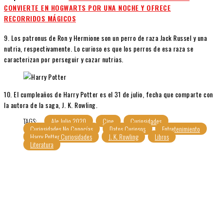
CONVIERTE EN HOGWARTS POR UNA NOCHE Y OFRECE
RECORRIDOS MÁGICOS
9. Los patronus de Ron y Hermione son un perro de raza Jack Russel y una
nutria, respectivamente. Lo curioso es que los perros de esa raza se
caracterizan por perseguir y cazar nutrias.
10. El cumpleaños de Harry Potter es el 31 de julio, fecha que comparte con
la autora de la saga, J. K. Rowling.
TAGS:
Ale Julio 2020
Cine
Curiosidades
Curiosidades No Conocías
Datos Curiosos
Entretenimiento
Harry Potter Curiosidades
J. K. Rowling
Libros
Literatura