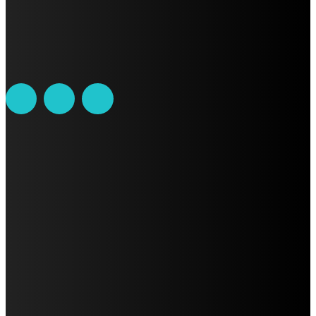
Leibnitz 204, Anzures
Teléfono: 55-6382-6342
contacto@ciudadtrendy.mx
AVISO DE PRIVACIDAD