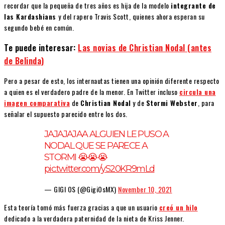
recordar que la pequeña de tres años es hija de la modelo
integrante de
las Kardashians
y del rapero Travis Scott, quienes ahora esperan su
segundo bebé en común.
Te puede interesar:
Las novias de Christian Nodal (antes
de Belinda)
Pero a pesar de esto, los internautas tienen una opinión diferente respecto
a quien es el verdadero padre de la menor. En Twitter incluso
circula una
imagen comparativa
de
Christian Nodal
y de
Stormi Webster
, para
señalar el supuesto parecido entre los dos.
JAJAJAJAA ALGUIEN LE PUSO A
NODAL QUE SE PARECE A
STORMI 😭😭😭
pic.twitter.com/yS20KR9mLd
— GIGI OS (@GigiOsMX)
November 10, 2021
Esta teoría tomó más fuerza gracias a que un usuario
creó un hilo
dedicado a la verdadera paternidad de la nieta de Kriss Jenner.