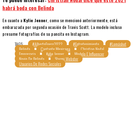
habrá boda con Belinda
En cuanto a
Kylie Jenner
, como se mencionó anteriormente, está
embarazada por segunda ocasión de Travis Scott. La modelo incluso
presume fotografías de su pancita en Instagram.
TAGS:
#AlbertoEnero2022
#Entretenimiento
#Lomáshot
Belinda
Cantante Mexicana
Christian Nodal
Empresaria
Kylie Jenner
Modelo E Influencer
Novio De Belinda
Stormi Webster
Usuarios De Redes Sociales