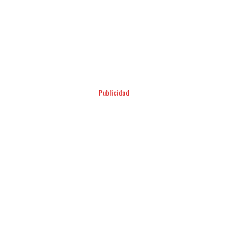
Facebook
Twitter
Pinterest
WhatsApp
Publicidad