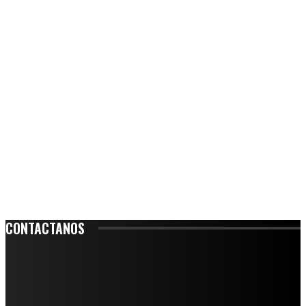
CONTACTANOS
Leibnitz 204, Anzures
Teléfono: 55-6382-6342
contacto@ciudadtrendy.mx