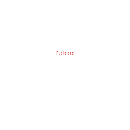
Facebook
Twitter
Pinterest
WhatsApp
Publicidad