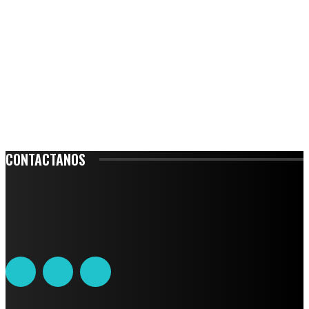
CONTACTANOS
Leibnitz 204, Anzures
Teléfono: 55-6382-6342
contacto@ciudadtrendy.mx