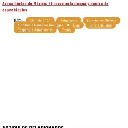
Arena Ciudad de México: El nuevo autocimena y centro de
espectáculos
TAGS:
Ale Julio 2020
Autocinema
Autocinema Mixhuca
Autódromo Hermanos Rodríguez
Cine
Entretenimiento
Reapertura Autocinemas
Trendy