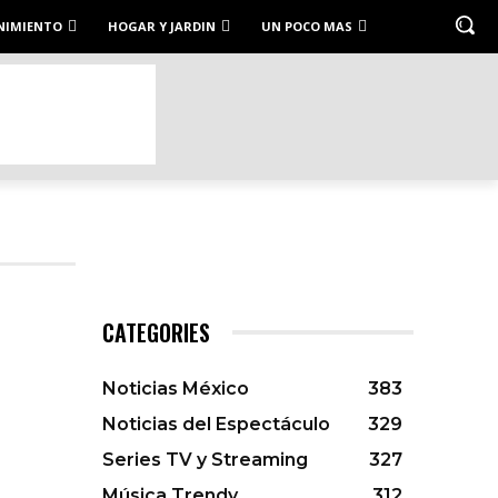
NIMIENTO
HOGAR Y JARDIN
UN POCO MAS
CATEGORIES
Noticias México
383
Noticias del Espectáculo
329
Series TV y Streaming
327
Música Trendy
312