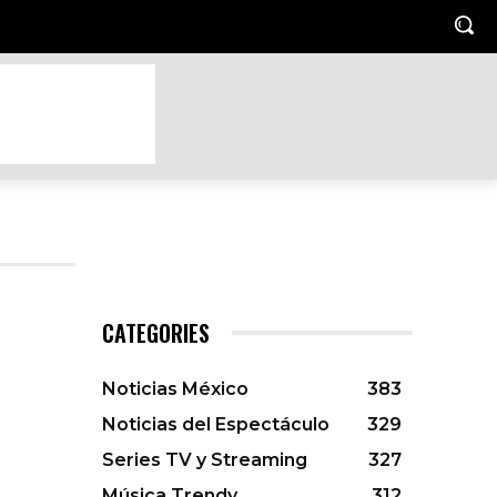
TO
HOGAR Y JARDIN
LUGARES TRENDY
MASCOTAS
CATEGORIES
Noticias México
383
Noticias del Espectáculo
329
Series TV y Streaming
327
Música Trendy
312