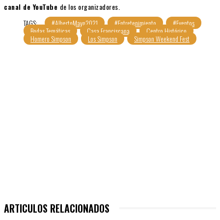
canal de YouTube
de los organizadores.
TAGS:
#AlbertoMayo2021
#Entretenimiento
#Eventos
Bodas Temáticas
Casa Franciscana
Centro Histórico
Homero Simpson
Los Simpson
Simpson Weekend Fest
ARTICULOS RELACIONADOS