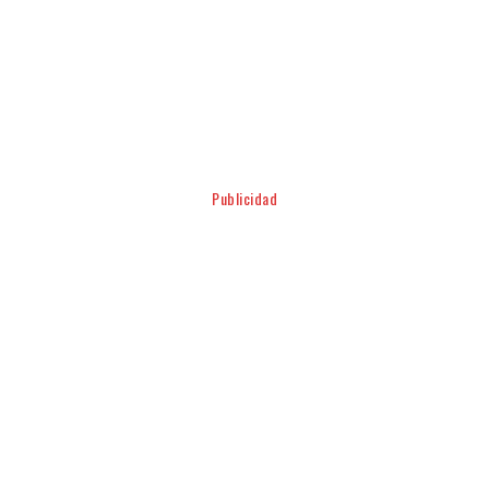
Facebook
Twitter
Pinterest
WhatsApp
Publicidad