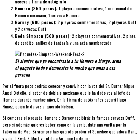
acceso a firma de autógrafo
Homero (350 pesos):
1 playera conmemorativa, 1 credencial de
Homero mexicano, 1 cerveza Homero
Barney (600 pesos):
2 playeras conmemorativas, 2 playeras Duff
y 2 cervezas Duff
Boda Simpson (500 pesos):
2 playeras conmemorativas, 2 pines
de cerdito, anillos de fantasía y una acta membretada
Si sientes que ya encontraste a tu Homero o Marge, arma
el paquete boda y demuestra lo mucho que amas a esa
persona
Por si fuera poco podrás conocer y convivir con la voz del Sr. Burns: Miguel
Ángel Botello, el actor de doblaje mexicano que le ha dado voz al jefe de
Homero durante muchos años. En la firma de autógrafos estará Hugo
Nuñez, quien le da voz al querido Nelson.
Si compras el paquete Homero o Barney recibirás la famosa cerveza Duff,
pero si además quieres beber como en la serie, date una vuelta por la
Taberna de Moe. Si siempre has querido probar el Squishee que adora Bart,
visita el Kwik-E-Mart y pidele a Apu que te de uno.