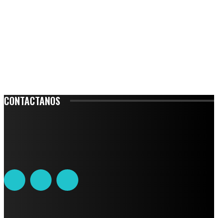
CONTACTANOS
Leibnitz 204, Anzures
Teléfono: 55-6382-6342
contacto@ciudadtrendy.mx