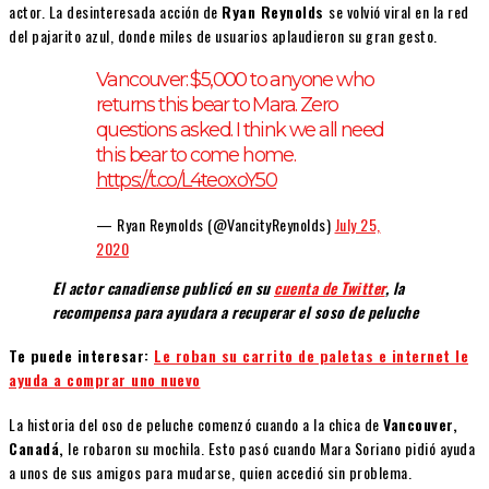
actor. La desinteresada acción de
Ryan Reynolds
se volvió viral en la red
del pajarito azul, donde miles de usuarios aplaudieron su gran gesto.
Vancouver: $5,000 to anyone who
returns this bear to Mara. Zero
questions asked. I think we all need
this bear to come home.
https://t.co/L4teoxoY50
— Ryan Reynolds (@VancityReynolds)
July 25,
2020
El actor canadiense publicó en su
cuenta de Twitter
, la
recompensa para ayudara a recuperar el soso de peluche
Te puede interesar:
Le roban su carrito de paletas e internet le
ayuda a comprar uno nuevo
La historia del oso de peluche comenzó cuando a la chica de
Vancouver,
Canadá,
le robaron su mochila. Esto pasó cuando Mara Soriano pidió ayuda
a unos de sus amigos para mudarse, quien accedió sin problema.