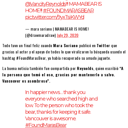
@VancityReynolds
!!! MAMABEAR IS
HOME!!!
#FOUNDMARASBEAR
pic.twitter.com/9yxTsiKWYd
— mara soriano | MAMABEAR IS HOME!
(@drawmaradraw)
July 29, 2020
Todo tuvo un final feliz cuando
Mara Soriano
publicó en
Twitter
que
gracias al actor y el apoyo de todos lo que viralizaron la búsqueda usando el
hashtag #FoundMarasBear, ya había recuperado su amado juguete.
La buena noticia también fue compartida por
Reynolds
, quien escribió
“A
la persona que tomó el oso, gracias por mantenerlo a salvo.
Vancouver es
asombroso”.
In happier news… thank you
everyone who searched high and
low. To the person who took the
bear, thanks for keeping it safe.
Vancouver is awesome.
#FoundMarasBear