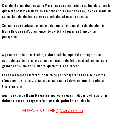
Cuando el chico iba a casa de Mara, tuvo un accidente en su bicicleta, por lo
que Mara acudió en su ayuda sin pensarlo. Al salir de casa, la chica olvidó su
su mochila donde tenía al oso de peluche, afuera de su casa.
Sin nadie que cuidará sus cosas, alguien tomó la mochila donde además
Mara
llevaba su iPad, un Nintendo Switch, cheques en blanco y su
pasaporte.
A pesar de todo el contenido, a
Mara
solo le importaba recuperar su
adorable oso de peluche y es que el juguete de felpa contenía un mensaje
grabado en audio de su madre, quien murió de cáncer.
Los desesperadas intentos de la chica por recuperar su
oso
se hicieron
rápidamente virales gracias a una cadena de televisión, que difundió la
triste historia.
Aquí fue cuando
Ryan Reynolds
apareció y que sin dudarlo ofreció
5 mil
dólares
para que regresarán el
oso de peluche
a su dueña.
BREAK OUT THE
@AviationGin
,