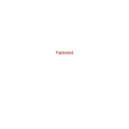
Facebook
Twitter
Pinterest
WhatsApp
Publicidad