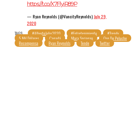
https://t.co/X7FlyiR89P
— Ryan Reynolds (@VancityReynolds)
July 29,
2020
TAGS:
#AlbertoJulio2020
#Entretenimiento
#Trendy
5 Mil Dólares
Canadá
Mara Sorianao
Oso De Peluche
Recompensa
Ryan Reynolds
Tende
Twitter