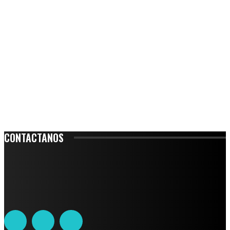
CONTACTANOS
Leibnitz 204, Anzures
Teléfono: 55-6382-6342
contacto@ciudadtrendy.mx