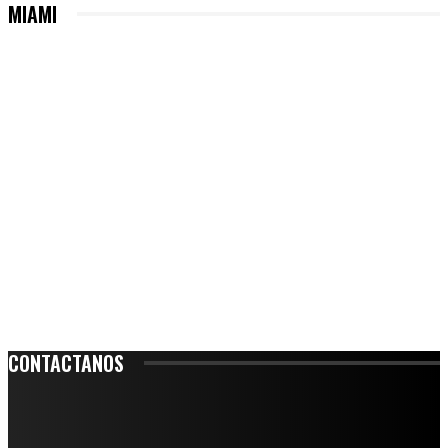
MIAMI
CONTACTANOS
Leibnitz 204, Anzures
Teléfono: 55-6382-6342