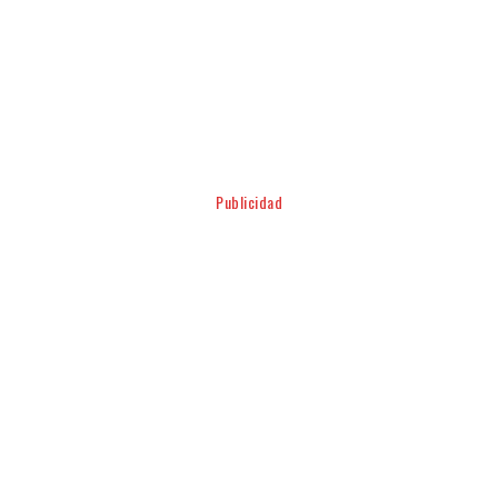
Facebook
Twitter
Pinterest
WhatsApp
Publicidad