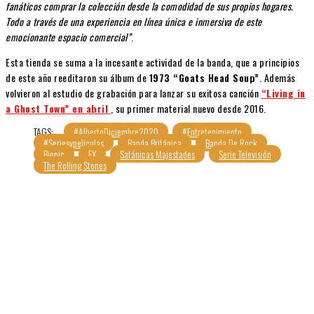
fanáticos comprar la colección desde la comodidad de sus propios hogares.
Todo a través de una experiencia en línea única e inmersiva de este
emocionante espacio comercial”
.
Esta tienda se suma a la incesante actividad de la banda, que a principios
de este año reeditaron su álbum de
1973 “Goats Head Soup”
. Además
volvieron al estudio de grabación para lanzar su exitosa canción
“Living in
a Ghost Town” en abril
, su primer material nuevo desde 2016.
TAGS:
#AlbertoDiciembre2020
#Entretenimiento
#Seriesypelículas
Banda Británica
Banda De Rock
Biopic
FX
Satánicas Majestades
Serie Televisión
The Rolling Stones