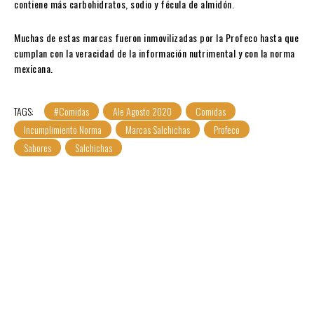
contiene más carbohidratos, sodio y fécula de almidón.
Muchas de estas marcas fueron inmovilizadas por la Profeco hasta que
cumplan con la veracidad de la información nutrimental y con la norma
mexicana.
TAGS:
#Comidas
Ale Agosto 2020
Comidas
Incumplimiento Norma
Marcas Salchichas
Profeco
Sabores
Salchichas