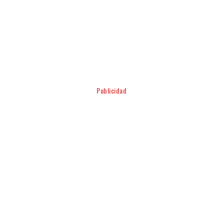
Facebook
Twitter
Pinterest
WhatsApp
Publicidad