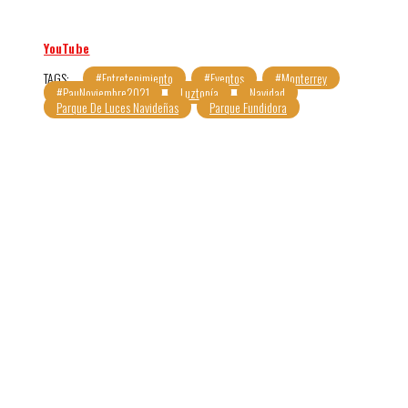
YouTube
TAGS:
#Entretenimiento
#Eventos
#Monterrey
#PauNoviembre2021
Luztopía
Navidad
Parque De Luces Navideñas
Parque Fundidora