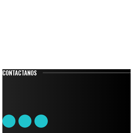
CONTACTANOS
Leibnitz 204, Anzures
Teléfono: 55-6382-6342
contacto@ciudadtrendy.mx