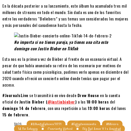
En la década posterior a su lanzamiento, este álbum ha acumulado tres mil
millones de streams en todo el mundo. Sin duda es uno de los favoritos
entre los verdaderos “Beliebers” y sus temas son considerados los mejores
y más personales del canadiense hasta la fecha.
No importa si no tienes pareja, ya tienes una cita este
domingo con Justin Bieber en TikTok
Esta nos es la primera vez de Bieber al frente de un escenario virtual. A
pesar de que había anunciado su retiro de los escenario por motivos de
salud tanto física como psicológica, pudimos verlo apenas en diciembre del
2020 cuando ofreció un concierto online donde tenías que pagar por el
acceso.
#JournalsLive
se transmitirá en vivo desde
Drew House
en la cuenta
oficial de
Justin Bieber (
@justinbieber
)
a las
18:00 horas
del
domingo 14 de febrero
, con una repetición a las
19:00 horas
del lunes
15 de febrero
.
TAGS:
#AlbertoFebrero2021
#Entretenimiento
#Música
14 De Febrero
Concierto Virtual
Día Del Amor Y La Amistad