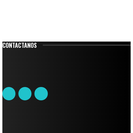
CONTACTANOS
Leibnitz 204, Anzures
Teléfono: 55-6382-6342
contacto@ciudadtrendy.mx