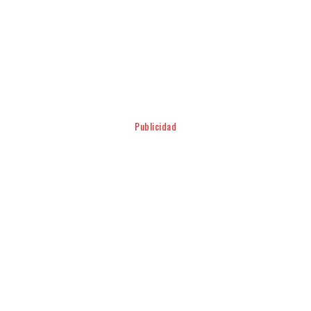
Facebook
Twitter
Pinterest
WhatsApp
Publicidad