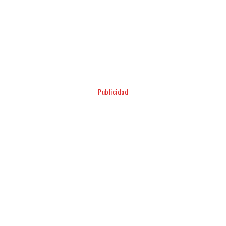
Facebook
Twitter
Pinterest
WhatsApp
Publicidad