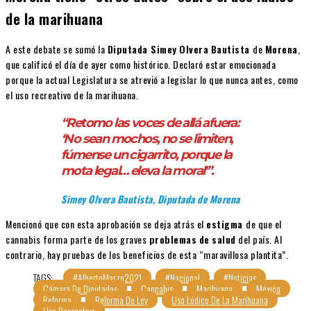
de la marihuana
A este debate se sumó la
Diputada Simey
Olvera
Bautista
de
Morena
,
que calificó el día de ayer como histórico. Declaró estar emocionada
porque la actual Legislatura se atrevió a legislar lo que nunca antes, como
el uso recreativo de la marihuana.
“Retomo las voces de allá afuera:
‘No sean mochos, no se limiten,
fúmense un cigarrito, porque la
mota legal… eleva la moral'”.
Simey Olvera Bautista, Diputada de Morena
Mencionó que con esta aprobación se deja atrás el
estigma
de que el
cannabis forma parte de los graves
problemas
de
salud
del país. Al
contrario, hay pruebas de los beneficios de esta “maravillosa plantita”.
TAGS:
#AlbertoMarzo2021
#Nacional
#Noticias
Cámara De Diputados
Cannabis
Marihuana
México
Reforma
Reforma De Ley
Uso Lúdico De La Marihuana
Uso Recreativo