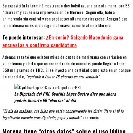
Su exposición la terminó mostrando dos bolsitas, una en cada mano, con 56
“churros” y acusó una improvisación de
Morena
. Según ella, habrá
un mercado sin control y con productos altamente riesgosos. Aseguró que
la marihuana no es una droga inofensiva, como lo afirma Morena.
Te puede interesar:
¿En serio? Salgado Macedonio gana
encuestas y confirma candidatura
Además resaltó que existen miles de cepas de marihuana con variación en
su potencia y alertó que un concentrado de cannabis puede llegar a tener
550 miligramos de
THC.
Si se inyecta una cantidad como esta en un panqué
de chocolate,
“equivale a fumar 78 churros en una sentada”
.
La Diputada del PRI, Cynthia López Castro dice que ahora
podrás fumarte 56 “churros” al día
“El día de mañana, sus hijos que estén consumiendo les dirán: ‘Pero si tú la
legalizaste cuando eras diputado, papá y mamá!”
sentenció.
Morena tiene “otros datos” sobre el uso lúdico