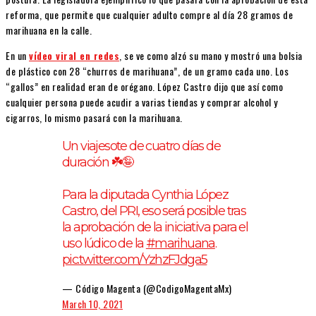
reforma, que permite que cualquier adulto compre al día 28 gramos de
marihuana en la calle.
En un
vídeo viral en redes
, se ve como alzó su mano y mostró una bolsia
de plástico con 28 “churros de marihuana”, de un gramo cada uno. Los
“gallos” en realidad eran de orégano. López Castro dijo que así como
cualquier persona puede acudir a varias tiendas y comprar alcohol y
cigarros, lo mismo pasará con la marihuana.
Un viajesote de cuatro días de
duración ☘️🤪
Para la diputada Cynthia López
Castro, del PRI, eso será posible tras
la aprobación de la iniciativa para el
uso lúdico de la
#marihuana
.
pic.twitter.com/YzhzFJdga5
— Código Magenta (@CodigoMagentaMx)
March 10, 2021