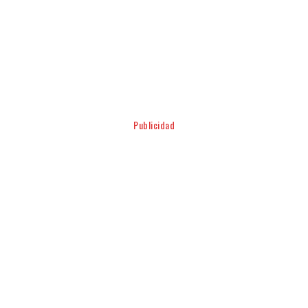
Facebook
Twitter
Pinterest
WhatsApp
Publicidad