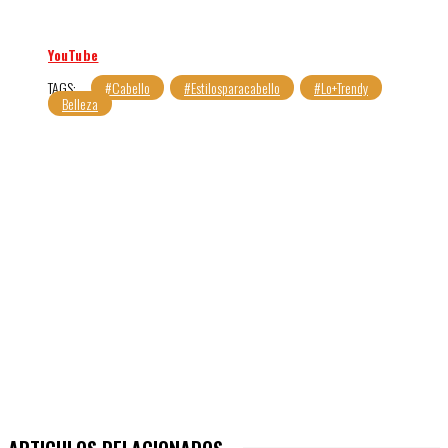
YouTube
TAGS:
#cabello
#Estilosparacabello
#Lo+trendy
Belleza