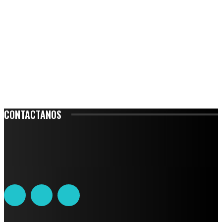
CONTACTANOS
Leibnitz 204, Anzures
Teléfono: 55-6382-6342
contacto@ciudadtrendy.mx