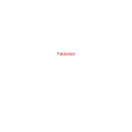
Facebook
Twitter
Pinterest
WhatsApp
Publicidad