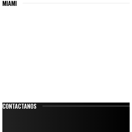
MIAMI
CONTACTANOS
Leibnitz 204, Anzures
Teléfono: 55-6382-6342
contacto@ciudadtrendy.mx