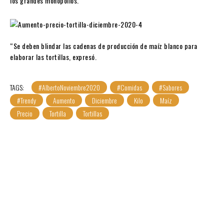
los grandes monopolios.
“Se deben blindar las cadenas de producción de maíz blanco para
elaborar las tortillas, expresó.
TAGS:
#AlbertoNoviembre2020
#Comidas
#Sabores
#Trendy
Aumento
Diciembre
Kilo
Maíz
Precio
Tortilla
Tortillas