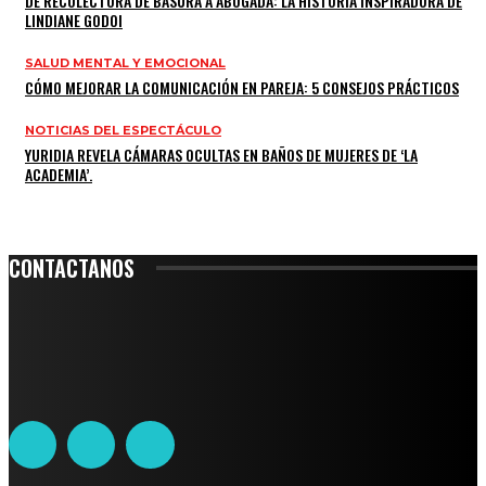
DE RECOLECTORA DE BASURA A ABOGADA: LA HISTORIA INSPIRADORA DE
LINDIANE GODOI
SALUD MENTAL Y EMOCIONAL
CÓMO MEJORAR LA COMUNICACIÓN EN PAREJA: 5 CONSEJOS PRÁCTICOS
NOTICIAS DEL ESPECTÁCULO
YURIDIA REVELA CÁMARAS OCULTAS EN BAÑOS DE MUJERES DE ‘LA
ACADEMIA’.
CONTACTANOS
Leibnitz 204, Anzures
Teléfono: 55-6382-6342
contacto@ciudadtrendy.mx