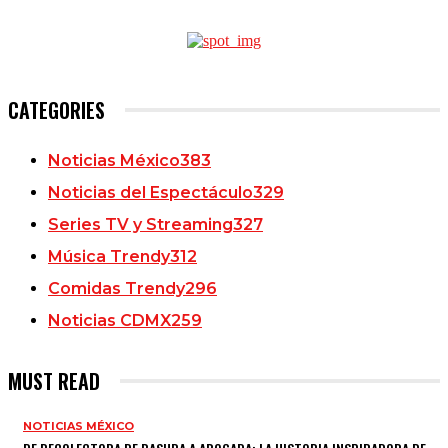
CATEGORIES
Noticias México
383
Noticias del Espectáculo
329
Series TV y Streaming
327
Música Trendy
312
Comidas Trendy
296
Noticias CDMX
259
MUST READ
NOTICIAS MÉXICO