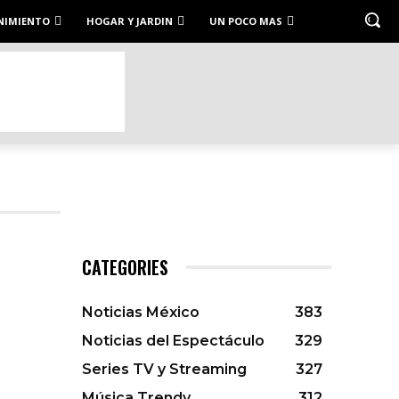
NIMIENTO
HOGAR Y JARDIN
UN POCO MAS
CATEGORIES
Noticias México
383
Noticias del Espectáculo
329
Series TV y Streaming
327
Música Trendy
312