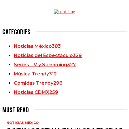
CATEGORIES
Noticias México
383
Noticias del Espectáculo
329
Series TV y Streaming
327
Música Trendy
312
Comidas Trendy
296
Noticias CDMX
259
MUST READ
NOTICIAS MÉXICO