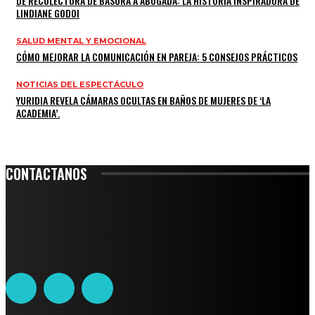
DE RECOLECTORA DE BASURA A ABOGADA: LA HISTORIA INSPIRADORA DE
LINDIANE GODOI
SALUD MENTAL Y EMOCIONAL
CÓMO MEJORAR LA COMUNICACIÓN EN PAREJA: 5 CONSEJOS PRÁCTICOS
NOTICIAS DEL ESPECTÁCULO
YURIDIA REVELA CÁMARAS OCULTAS EN BAÑOS DE MUJERES DE ‘LA
ACADEMIA’.
CONTACTANOS
Leibnitz 204, Anzures
Teléfono: 55-6382-6342
contacto@ciudadtrendy.mx